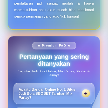
pendaftaran jadi sangat mudah & hanya
membutuhkan satu akun sudah bisa menikmati
semua permainan yang ada, Yuk buruan!
★ Premium FAQ ★
Pertanyaan yang sering
ditanyakan
Seputar Judi Bola Online, Mix Parlay, Sbobet &
Lainnya.
Apa itu Bandar Online No. 1 Situs
Judi Bola SBOBET Taruhan Mix
Parlay?
Bandar Online No. 1 Situs Judi Bola SBOBET