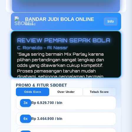
BANDAR JUDI BOLA ONLINE
Info
Verified
REVIEW PEMAIN SEPAK BOLA
J. Bellingham - Real Madrid
"Menurut pengalaman saya, SBOBET memiliki
tampilan yang mudah digunakan dengan
pilihan pasar taruhan yang beragam. Update
odds berlangsung cepat dan proses taruhan
berjalan lancar, sehingga cocok bagi
penggemar taruhan olahraga."
PROMO & FITUR SBOBET
Odds Even
Over Under
Tebak Score
3x
Rp 6.929.700 / bln
6x
Rp 3.464.900 / bln