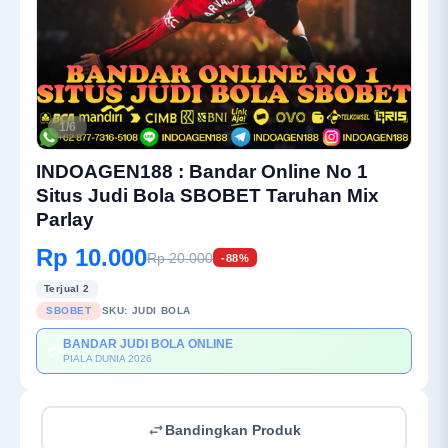
1/6
INDOAGEN188 : Bandar Online No 1
Situs Judi Bola SBOBET Taruhan Mix
Parlay
Rp 10.000
Rp 20.000
-88%
Terjual 2
SBOBET
SKU:
JUDI BOLA
BANDAR JUDI BOLA ONLINE
💳
PIALA DUNIA 2026
Bandingkan Produk