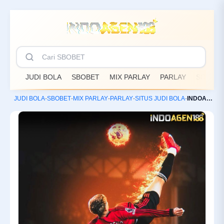
JUDI BOLA
SBOBET
MIX PARLAY
PARLAY
SITUS J
JUDI BOLA
-
SBOBET
-
MIX PARLAY
-
PARLAY
-
SITUS JUDI BOLA
-
INDOAGEN188 : Bandar Online No 1 Situs Judi Bola SBOBET Taruhan Mix Parlay