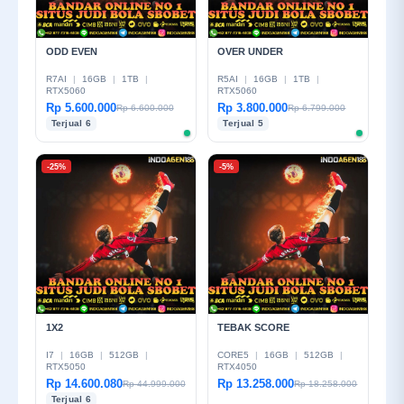
ODD EVEN
OVER UNDER
R7AI
|
16GB
|
1TB
|
R5AI
|
16GB
|
1TB
|
RTX5060
RTX5060
Rp 5.600.000
Rp 3.800.000
Rp 6.600.000
Rp 6.799.000
Terjual 6
Terjual 5
-25%
-5%
1X2
TEBAK SCORE
I7
|
16GB
|
512GB
|
CORE5
|
16GB
|
512GB
|
RTX5050
RTX4050
Rp 14.600.080
Rp 13.258.000
Rp 44.999.000
Rp 18.258.000
Terjual 6