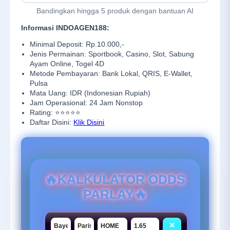
Bandingkan hingga 5 produk dengan bantuan AI
Informasi INDOAGEN188:
Minimal Deposit: Rp.10.000,-
Jenis Permainan: Sportbook, Casino, Slot, Sabung
Ayam Online, Togel 4D
Metode Pembayaran: Bank Lokal, QRIS, E-Wallet,
Pulsa
Mata Uang: IDR (Indonesian Rupiah)
Jam Operasional: 24 Jam Nonstop
Rating: ⭐⭐⭐⭐⭐
Daftar Disini:
Klik Disini
🔥KALKULATOR ODDS
PARLAY🔥
×