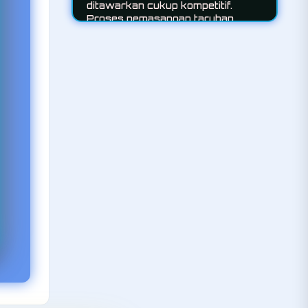
pasar taruhan yang beragam.
Update odds berlangsung cepat
dan proses taruhan berjalan
lancar, sehingga cocok bagi
penggemar taruhan olahraga."