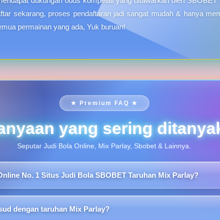
mendapat dukungan odds kompetitif yang ditawarkan oleh SBOBET 
 Daftar sekarang, proses pendaftaran jadi sangat mudah & hanya m
emua permainan yang ada, Yuk buruan!
★ Premium FAQ ★
anyaan yang sering ditanya
Seputar Judi Bola Online, Mix Parlay, Sbobet & Lainnya.
Online No. 1 Situs Judi Bola SBOBET Taruhan Mix Parlay?
. 1 Situs Judi Bola SBOBET Taruhan Mix Parlay adalah platform yang
taruhan olahraga, khususnya sepak bola, dengan dukungan pasar SBOB
sud dengan taruhan Mix Parlay?
una dapat memilih beragam pertandingan dari liga-liga populer di duni