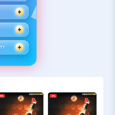
 dalam satu
kan menang.
un tingkat
t, serta
s taruhan
a, disarankan
 peluang dan
ET?
lajari
umlah
ing dalam
25%
-5%